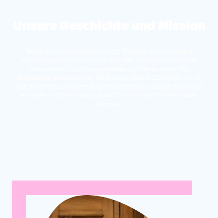
Unsere Geschichte und Mission
Tante Aenne entstand aus dem Wunsch, Schönheit mit
Nachhaltigkeit zu verbinden. Mit viel Liebe und Kreativität
restaurieren wir Vintage-Möbel und bieten Raum für
Inspiration durch unsere Workshops. Unser Ziel ist es, einen
Ort zu schaffen, an dem kreative Menschen ihre Leidenschaft
ausleben und gleichzeitig aktiv Umweltschutz unterstützen
können.